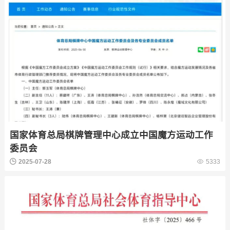
国家体育总局棋牌管理中心成立中国魔方运动工作
委员会
2025-07-28
5333