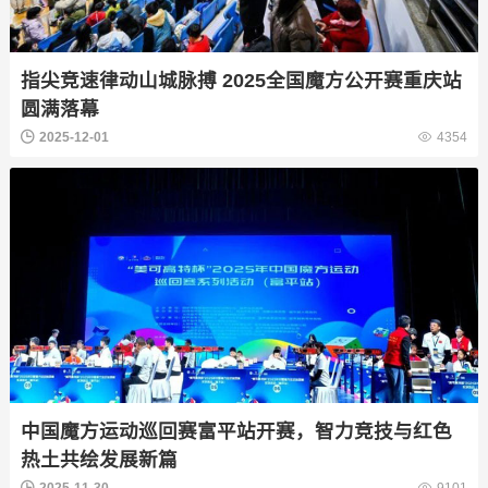
指尖竞速律动山城脉搏 2025全国魔方公开赛重庆站
圆满落幕
2025-12-01
4354
中国魔方运动巡回赛富平站开赛，智力竞技与红色
热土共绘发展新篇
2025-11-30
9101