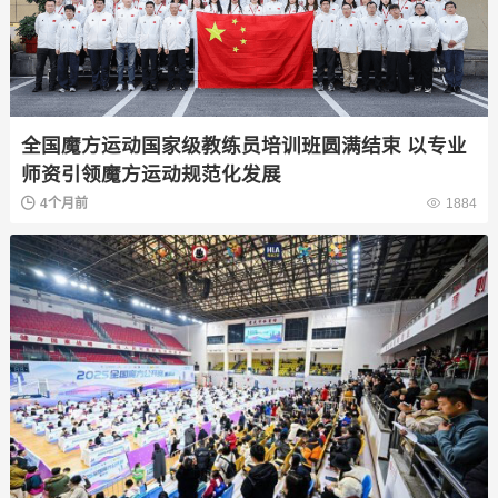
全国魔方运动国家级教练员培训班圆满结束 以专业
师资引领魔方运动规范化发展
4个月前
1884