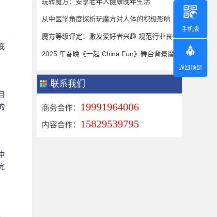
玩转魔方：安享老年人健康晚年生活
从中医学角度探析玩魔方对人体的积极影响
手机版
魔方等级评定：激发爱好者兴趣 规范行业良性发展
底
2025 年春晚《一起 China Fun》舞台背景魔方元素...
返回顶部
联系我们
目
19991964006
的
商务合作：
15829539795
内容合作：
中
完
。