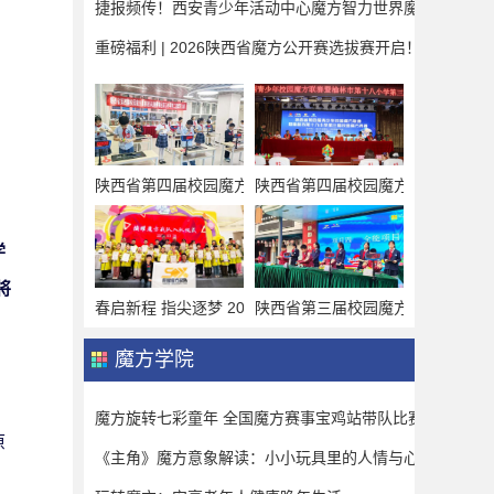
捷报频传！西安青少年活动中心魔方智力世界魔方少年征战202
重磅福利 | 2026陕西省魔方公开赛选拔赛开启！前三免公开.
陕西省第四届校园魔方联赛第5站暨南门小学第二届魔方大
陕西省第四届校园魔方联赛第1站
学
将
春启新程 指尖逐梦 2026年陕西省魔方春季赛圆满落幕 
陕西省第三届校园魔方联赛11站
魔方学院
魔方旋转七彩童年 全国魔方赛事宝鸡站带队比赛心得体会
原
《主角》魔方意象解读：小小玩具里的人情与心事