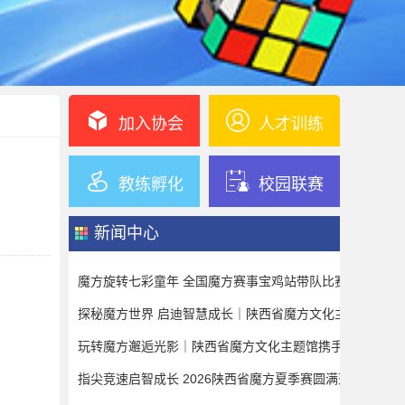
加入协会
人才训练
教练孵化
校园联赛
新闻中心
魔方旋转七彩童年 全国魔方赛事宝鸡站带队比赛心得体会
探秘魔方世界 启迪智慧成长｜陕西省魔方文化主题馆研学活动
玩转魔方邂逅光影｜陕西省魔方文化主题馆携手奥斯卡影城开
指尖竞速启智成长 2026陕西省魔方夏季赛圆满落幕