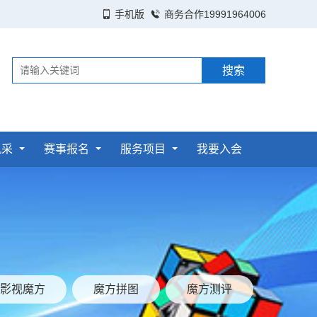
手机版
商务合作19991964006
风采
赛事报名
服务项目
我要入会
影视魔方
魔方拼图
魔方测评