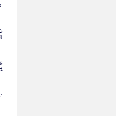
快
心
到
成
找
和